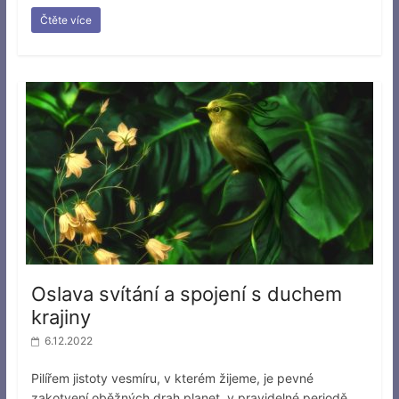
Čtěte více
Oslava svítání a spojení s duchem
krajiny
6.12.2022
Pilířem jistoty vesmíru, v kterém žijeme, je pevné
zakotvení oběžných drah planet, v pravidelné periodě