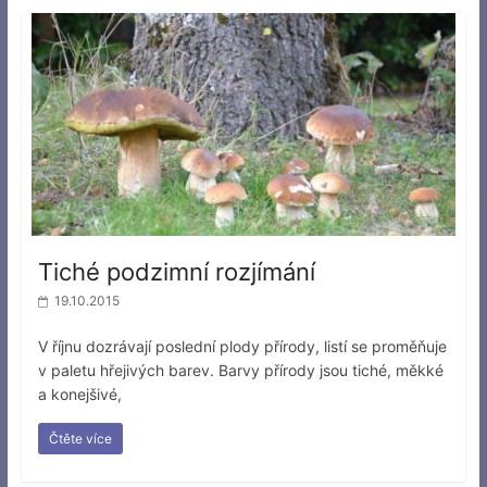
Tiché podzimní rozjímání
19.10.2015
V říjnu dozrávají poslední plody přírody, listí se proměňuje
v paletu hřejivých barev. Barvy přírody jsou tiché, měkké
a konejšivé,
Čtěte více