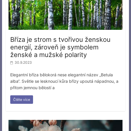
Bříza je strom s tvořivou ženskou
energií, zároveň je symbolem
ženské a mužské polarity
30.9.2023
Elegantní bříza bělokorá nese elegantní název „Betula
alba“. Světle se lesknoucí kůra břízy upoutá nápadnou, a
přitom jemnou bělostí a
Čtěte více