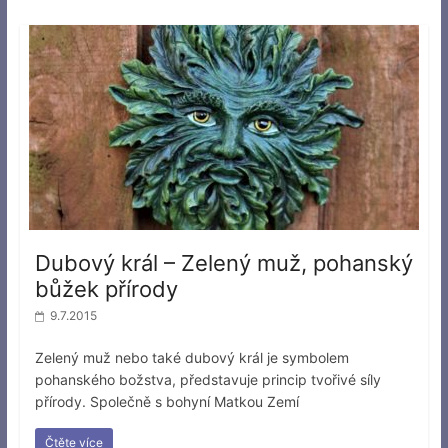
Dubový král – Zelený muž, pohanský
bůžek přírody
9.7.2015
Zelený muž nebo také dubový král je symbolem
pohanského božstva, představuje princip tvořivé síly
přírody. Společně s bohyní Matkou Zemí
Čtěte více