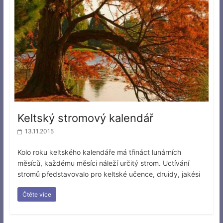
Keltský stromový kalendář
13.11.2015
Kolo roku keltského kalendáře má třináct lunárních
měsíců, každému měsíci náleží určitý strom. Uctívání
stromů představovalo pro keltské učence, druidy, jakési
Čtěte více