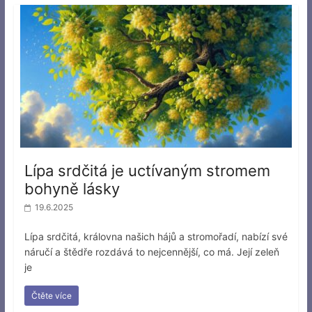
Lípa srdčitá je uctívaným stromem
bohyně lásky
19.6.2025
Lípa srdčitá, královna našich hájů a stromořadí, nabízí své
náručí a štědře rozdává to nejcennější, co má. Její zeleň
je
Čtěte více