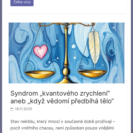
Čtěte více
Syndrom „kvantového zrychlení“
aneb „když vědomí předbíhá tělo“
18.11.2025
Stav neklidu, který mnozí v současné době prožívají –
pocit vnitřního chaosu, není způsoben pouze vnějšími