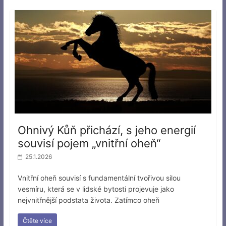
Ohnivý Kůň přichází, s jeho energií
souvisí pojem „vnitřní oheň“
25.1.2026
Vnitřní oheň souvisí s fundamentální tvořivou silou
vesmíru, která se v lidské bytosti projevuje jako
nejvnitřnější podstata života. Zatímco oheň
Čtěte více