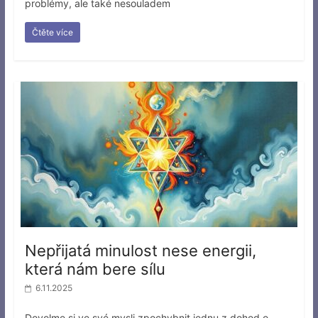
problémy, ale také nesouladem
Čtěte více
Nepřijatá minulost nese energii,
která nám bere sílu
6.11.2025
Dovolme si ve své mysli zpochybnit jednu z dohod o