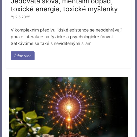
Jedovatá slova, mentální odpad,
toxické energie, toxické myšlenky
2.5.2025
V komplexním předivu lidské existence se neodehrávají
pouze interakce na fyzické a psychologické úrovni.
Setkáváme se také s neviditelnými silami,
Čtěte více