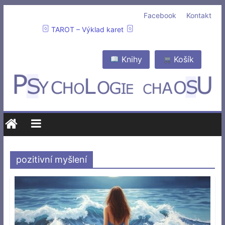
Facebook
Kontakt
TAROT – Výklad karet
Knihy
Košík
pozitivní myšlení