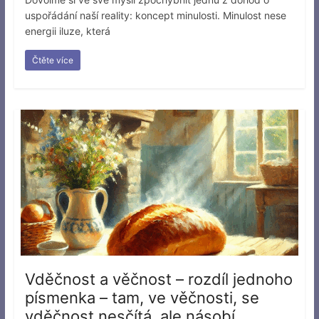
uspořádání naší reality: koncept minulosti. Minulost nese
energii iluze, která
Čtěte více
Vděčnost a věčnost – rozdíl jednoho
písmenka – tam, ve věčnosti, se
vděčnost nesčítá, ale násobí