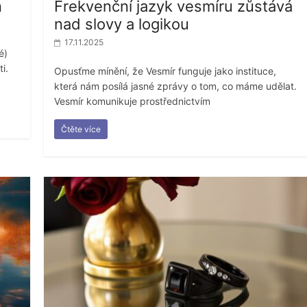
n
Frekvenční jazyk vesmíru zůstává
nad slovy a logikou
17.11.2025
é)
i.
Opusťme mínění, že Vesmír funguje jako instituce,
která nám posílá jasné zprávy o tom, co máme udělat.
Vesmír komunikuje prostřednictvím
Čtěte více