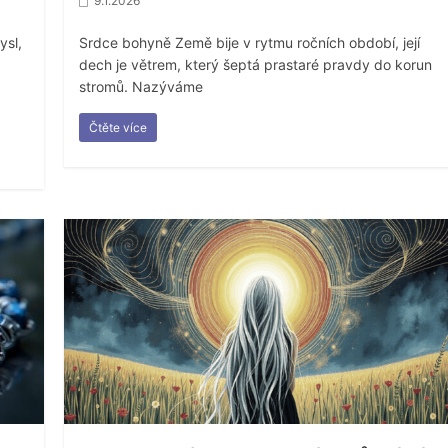
9.1.2026
ysl,
Srdce bohyně Země bije v rytmu ročních období, její
dech je větrem, který šeptá prastaré pravdy do korun
stromů. Nazýváme
Čtěte více