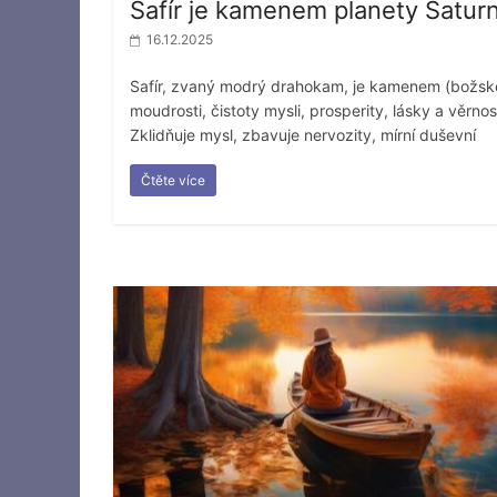
Safír je kamenem planety Satur
16.12.2025
Safír, zvaný modrý drahokam, je kamenem (božsk
moudrosti, čistoty mysli, prosperity, lásky a věrnost
Zklidňuje mysl, zbavuje nervozity, mírní duševní
Čtěte více