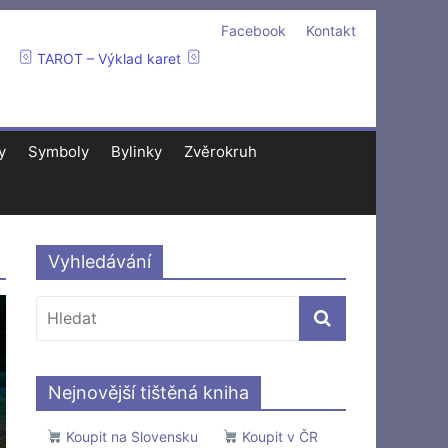
Facebook
Kontakt
TAROT – Výklad karet
y
Symboly
Bylinky
Zvěrokruh
Vyhledávání
Nejnovější tištěná kniha
Koupit na Slovensku
Koupit v ČR