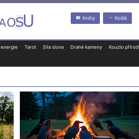
Knihy
Košík
 energie
Tarot
Síla slova
Drahé kameny
Kouzlo přírod