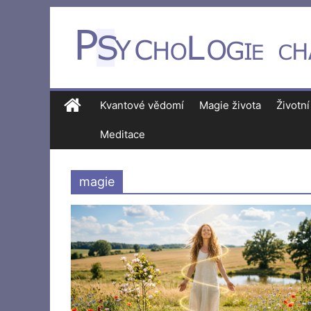
Kvantové vědomí
Magie života
Životní
Meditace
magie