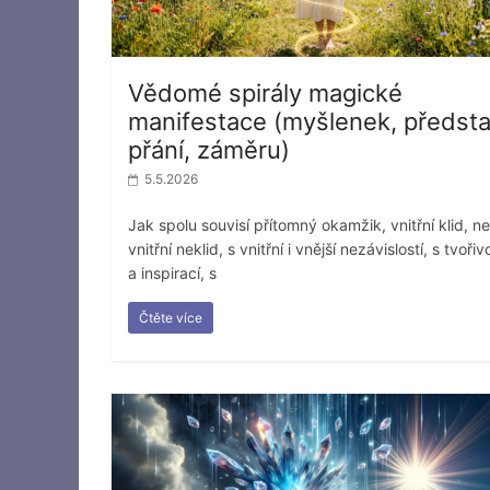
Vědomé spirály magické
manifestace (myšlenek, předsta
přání, záměru)
5.5.2026
Jak spolu souvisí přítomný okamžik, vnitřní klid, n
vnitřní neklid, s vnitřní i vnější nezávislostí, s tvořiv
a inspirací, s
Čtěte více