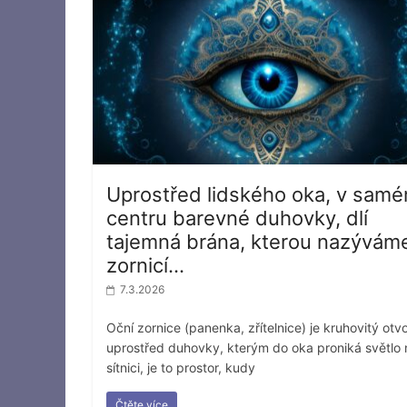
Uprostřed lidského oka, v sam
centru barevné duhovky, dlí
tajemná brána, kterou nazývám
zornicí…
7.3.2026
Oční zornice (panenka, zřítelnice) je kruhovitý otv
uprostřed duhovky, kterým do oka proniká světlo 
sítnici, je to prostor, kudy
Čtěte více