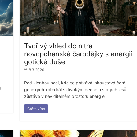
Tvořivý vhled do nitra
novopohanské čarodějky s energií
gotické duše
8.3.2026
Pod klenbou noci, kde se potkává inkoustová čerň
e
gotických katedrál s divokým dechem starých lesů,
zůstává v neviditelném prostoru energie
Čtěte více