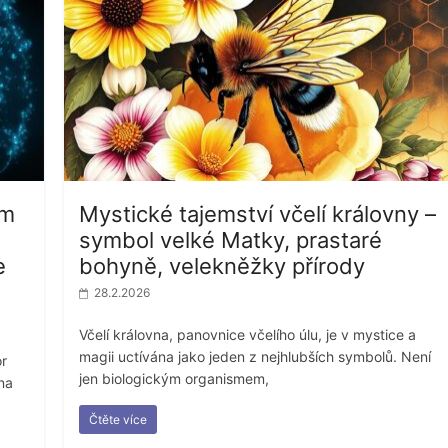
ém
Mystické tajemství včelí královny –
symbol velké Matky, prastaré
e
bohyně, velekněžky přírody
28.2.2026
Včelí královna, panovnice včelího úlu, je v mystice a
magii uctívána jako jeden z nejhlubších symbolů. Není
or
jen biologickým organismem,
na
Čtěte více