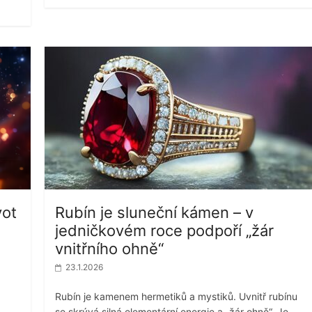
vot
Rubín je sluneční kámen – v
jedničkovém roce podpoří „žár
vnitřního ohně“
23.1.2026
Rubín je kamenem hermetiků a mystiků. Uvnitř rubínu
se skrývá silná elementární energie a „žár ohně“. Je