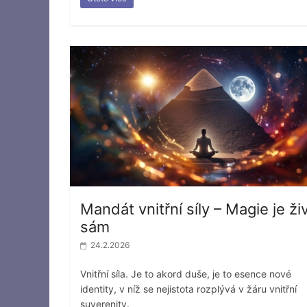
Mandát vnitřní síly – Magie je ži
sám
24.2.2026
Vnitřní síla. Je to akord duše, je to esence nové
identity, v níž se nejistota rozplývá v žáru vnitřní
suverenity.