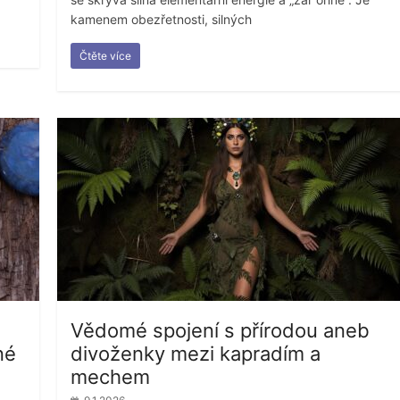
kamenem obezřetnosti, silných
Čtěte více
Vědomé spojení s přírodou aneb
né
divoženky mezi kapradím a
mechem