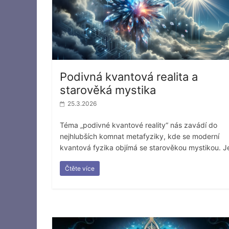
Podivná kvantová realita a
starověká mystika
25.3.2026
Téma „podivné kvantové reality“ nás zavádí do
nejhlubších komnat metafyziky, kde se moderní
kvantová fyzika objímá se starověkou mystikou. J
Čtěte více