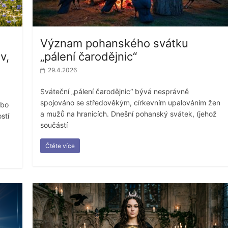
Význam pohanského svátku
v,
„pálení čarodějnic“
29.4.2026
Sváteční „pálení čarodějnic“ bývá nesprávně
spojováno se středověkým, církevním upalováním žen
ebo
a mužů na hranicích. Dnešní pohanský svátek, (jehož
ostí
součástí
Čtěte více